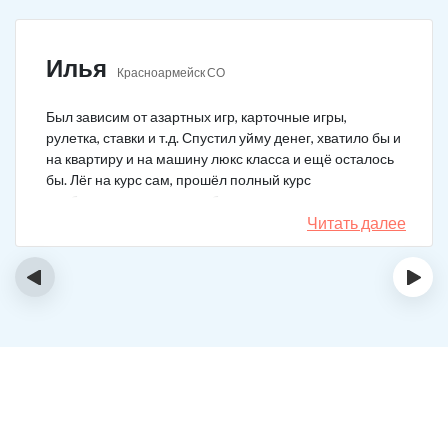
Илья
Красноармейск СО
Был зависим от азартных игр, карточные игры,
рулетка, ставки и т.д. Спустил уйму денег, хватило бы и
на квартиру и на машину люкс класса и ещё осталось
бы. Лёг на курс сам, прошёл полный курс
реабилитации, не сказал бы, что не охота
перекинуться в картишки к примеру, но я не играю уже
Читать далее
6 месяцев, боюсь вернуться в то состояние. Очень
хорошо помогли психотерапевты вашей клиники, до
‹
›
сих пор продолжаю работать над собой и посещаю
психотерапевтов.