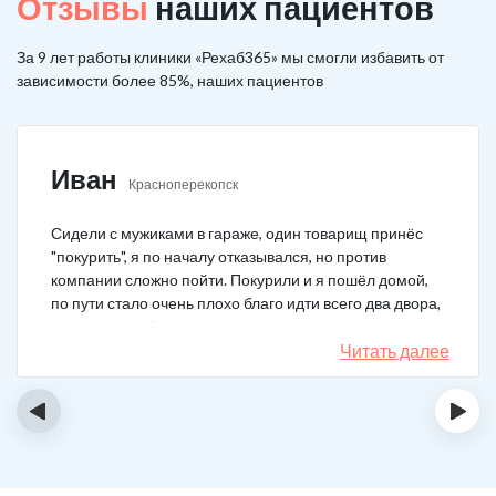
Отзывы
наших пациентов
За 9 лет работы клиники «Рехаб365» мы смогли избавить от
зависимости более 85%, наших пациентов
Иван
Красноперекопск
Сидели с мужиками в гараже, один товарищ принёс
"покурить", я по началу отказывался, но против
компании сложно пойти. Покурили и я пошёл домой,
по пути стало очень плохо благо идти всего два двора,
пришёл домой сразу жену попросил вызвать врача,
чувствовал что точно, что-то не так. Спасибо большое,
Читать далее
что быстро приехали, поставили капельницу и уже
минут через 20-30 капельница начала действовать и
‹
›
меня начало отпускать. После оказалось, что товарищ
угостил нас какой то химической дрянью, мне сразу
показалось, что как то странно выглядит смесь, но
особого значения не придал, а стоило.