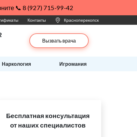
ните 📞 8 (927) 715-99-42
ртификаты
Контакты
Красноперекопск
2
Вызвать врача
Наркология
Игромания
Бесплатная консультация
от наших специалистов