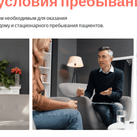
условия пребыван
ем необходимым для оказания
 дому и стационарного пребывания пациентов.