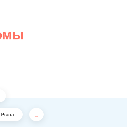
омы
Рвота
...