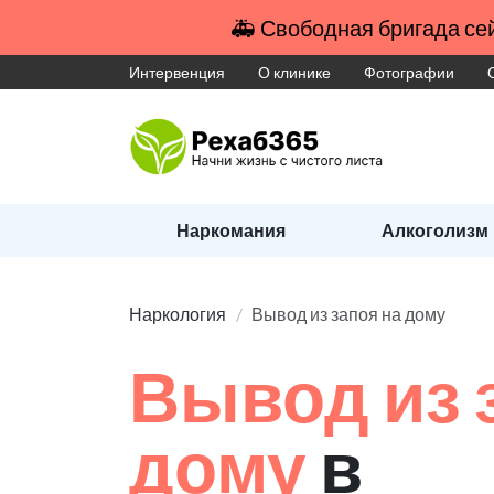
🚑 Свободная бригада сей
Интервенция
О клинике
Фотографии
Наркомания
Алкоголизм
Наркология
Вывод из запоя на дому
Вывод из 
дому
в