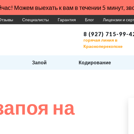
час! Можем выехать к вам в течении 5 минут, зво
Отзывы
Специалисты
Гарантия
Блог
Лицензии и се
8 (927) 715-99-4
горячая линия в
Красноперекопске
Запой
Кодирование
запоя на