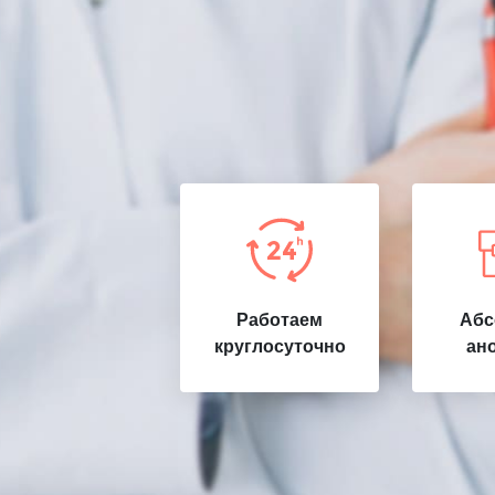
Работаем
Абс
круглосуточно
ан