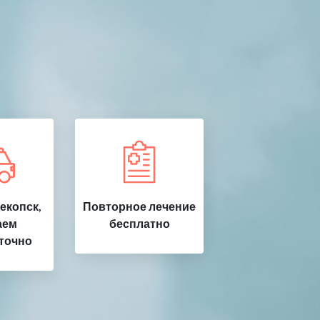
екопск,
Повторное лечение
аем
бесплатно
точно