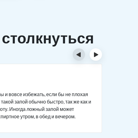
 столкнуться
‹
›
Исти
ы и вовсе избежать, если бы не плохая
Человек п
такой запой обычно быстро, так же как и
дела на р
боту. Иногда ложный запой может
поведение
спиртное утром, в обед и вечером.