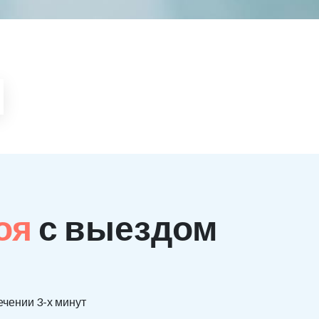
поя
с выездом
ечении 3-х минут