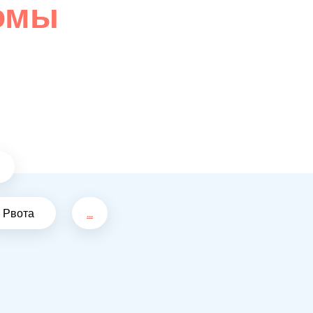
омы
Рвота
...