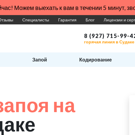
час! Можем выехать к вам в течении 5 минут, зво
Отзывы
Специалисты
Гарантия
Блог
Лицензии и се
8 (927) 715-99-4
горячая линия в Судаке
Запой
Кодирование
запоя на
даке