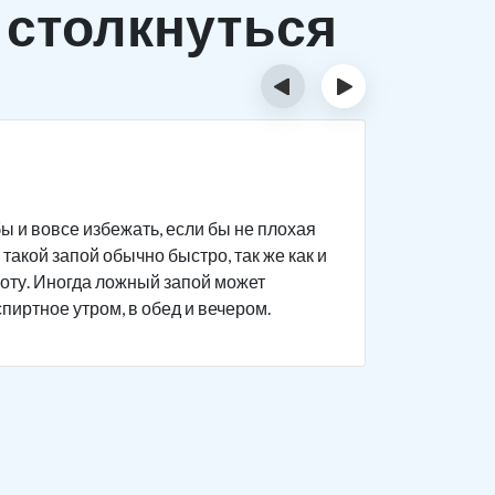
 столкнуться
‹
›
Исти
ы и вовсе избежать, если бы не плохая
Человек п
такой запой обычно быстро, так же как и
дела на р
боту. Иногда ложный запой может
поведение
спиртное утром, в обед и вечером.