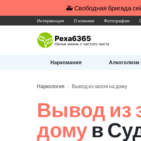
🚑 Свободная бригада сей
Интервенция
О клинике
Фотографии
Наркомания
Алкоголизм
Наркология
Вывод из запоя на дому
Вывод из 
дому
в Су