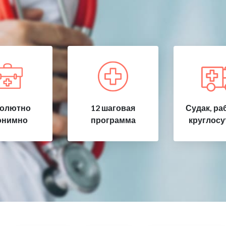
олютно
12 шаговая
Судак, ра
онимно
программа
круглосу