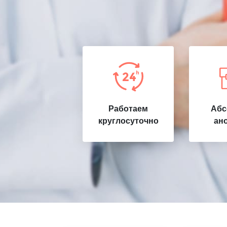
Работаем
Абс
круглосуточно
ан