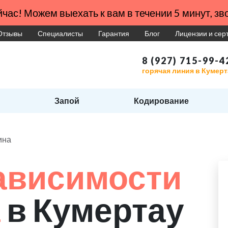
час! Можем выехать к вам в течении 5 минут, зво
Отзывы
Специалисты
Гарантия
Блог
Лицензии и се
8 (927) 715-99-4
горячая линия в Кумерт
Запой
Кодирование
ина
ависимости
а
в Кумертау