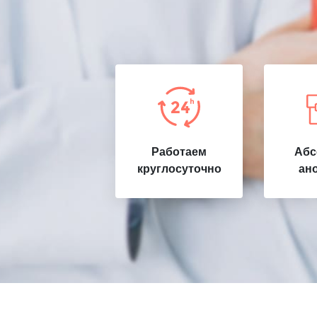
Работаем
Абс
круглосуточно
ан