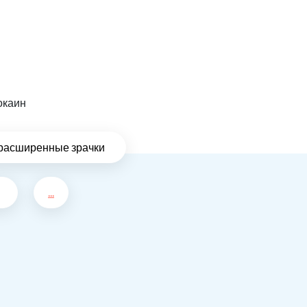
окаин
расширенные зрачки
...