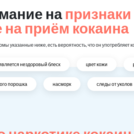
мание на
признаки
на приём кокаина
омы указанные ниже, есть вероятность, что он употребляет к
оявляется нездоровый блеск
цвет кожи
лого порошка
насморк
следы от уколов
 наркотике кокаин