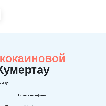
 кокаиновой
 Кумертау
 минут
Номер телефона