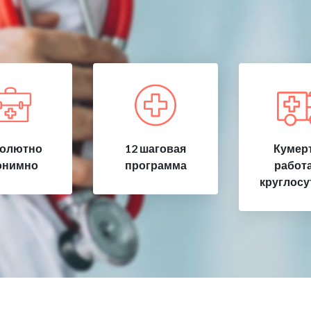
олютно
12 шаговая
Кумерт
онимно
программа
работ
круглосу