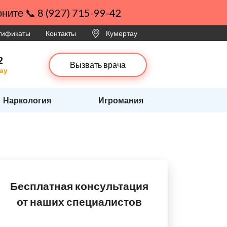
ните 📞 8 (927) 715-99-42
ртификаты
Контакты
Кумертау
2
Вызвать врача
ау
Наркология
Игромания
Бесплатная консультация
от наших специалистов