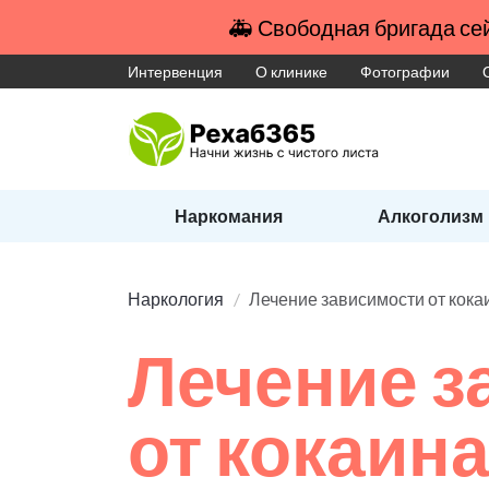
🚑 Свободная бригада сей
Интервенция
О клинике
Фотографии
Наркомания
Алкоголизм
Наркология
Лечение зависимости от кока
Лечение з
от кокаин