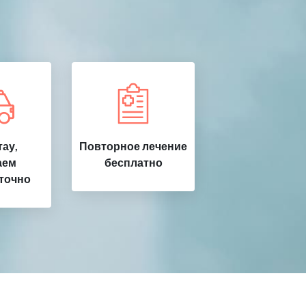
ау,
Повторное лечение
аем
бесплатно
точно