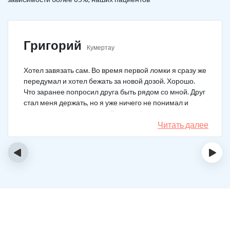
Григорий
Кумертау
Хотел завязать сам. Во время первой ломки я сразу же
передумал и хотел бежать за новой дозой. Хорошо.
Что заранее попросил друга быть рядом со мной. Друг
стал меня держать, но я уже ничего не понимал и
начал силой вырываться. Тогда мой товарищ просто
связан меня и позвонил в клинику. На дом приехал
Читать далее
нарколог, мне сделали какую-то капельницу, после
чего я успокоился. Посоветовали приехать в клинику
‹
›
для прохождения курса реабилитации, так я и сделал.
С того дня прошло уже больше двух лет. Уже больше
двух лет как я чист!