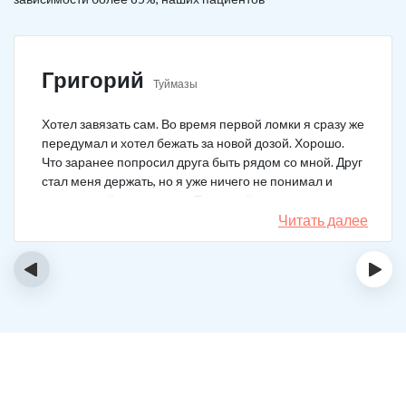
Григорий
Туймазы
Хотел завязать сам. Во время первой ломки я сразу же
передумал и хотел бежать за новой дозой. Хорошо.
Что заранее попросил друга быть рядом со мной. Друг
стал меня держать, но я уже ничего не понимал и
начал силой вырываться. Тогда мой товарищ просто
связан меня и позвонил в клинику. На дом приехал
Читать далее
нарколог, мне сделали какую-то капельницу, после
чего я успокоился. Посоветовали приехать в клинику
‹
›
для прохождения курса реабилитации, так я и сделал.
С того дня прошло уже больше двух лет. Уже больше
двух лет как я чист!