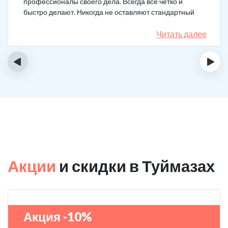
профессионалы своего дела. Всегда все четко и
быстро делают. Никогда не оставляют стандартный
набор таблеток, а именно подбирают
индивидуальный комплекс под конкретный случай.
Читать далее
Несколько раз делал вызов, и назначения были под
каждую ситуацию разные. А еще скидку говорят
‹
›
сделают за отзыв.
Акции
и скидки в Туймазах
Акция -10%