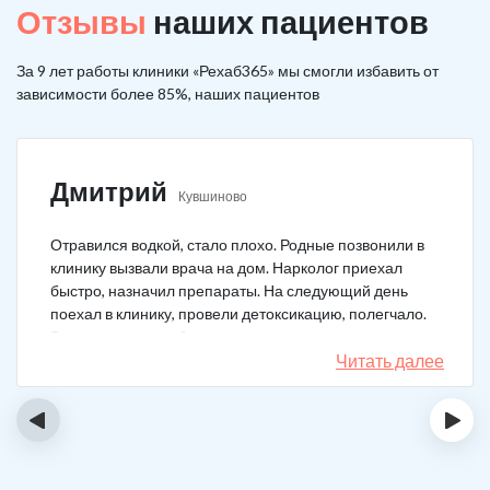
Отзывы
наших пациентов
За 9 лет работы клиники «Рехаб365» мы смогли избавить от
зависимости более 85%, наших пациентов
Дмитрий
Кувшиново
Отравился водкой, стало плохо. Родные позвонили в
клинику вызвали врача на дом. Нарколог приехал
быстро, назначил препараты. На следующий день
поехал в клинику, провели детоксикацию, полегчало.
Записался на реабилитацию, прошел и теперь думаю,
что в рот водку больше не возьму. Так намучался и
Читать далее
испугался.
‹
›