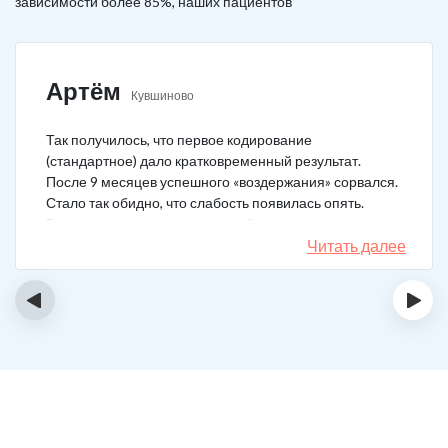
зависимости более 85%, наших пациентов
Артём
Кувшиново
Так получилось, что первое кодирование
(стандартное) дало кратковременный результат.
После 9 месяцев успешного «воздержания» сорвался.
Стало так обидно, что слабость появилась опять.
Решил не затягивать, и опять обратился в клинику.
Мне порекомендовали двойной блок. Согласился, и
Читать далее
сейчас не жалею. Уже два года в полной завязке.
Иногда тянет выпить, но обуздать желание вполне
‹
›
возможно.