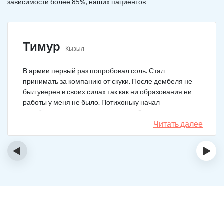
зависимости более 85%, наших пациентов
Тимур
Кызыл
В армии первый раз попробовал соль. Стал
принимать за компанию от скуки. После дембеля не
был уверен в своих силах так как ни образования ни
работы у меня не было. Потихоньку начал
зарабатывать и тратить их на соль. Спустя год завел
девушку и ей не нравилось мое пристрастие к
Читать далее
наркотикам. Пошел на лечение, чтобы ее не потерять.
Сейчас мы вместе, с солью я завязал. Все хорошо.
‹
›
Спасибо врачам!