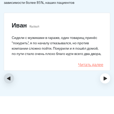
зависимости более 85%, наших пациентов
Иван
Кызыл
Сидели с мужиками в гараже, один товарищ принёс
"покурить", я по началу отказывался, но против
компании сложно пойти. Покурили и я пошёл домой,
по пути стало очень плохо благо идти всего два двора,
пришёл домой сразу жену попросил вызвать врача,
чувствовал что точно, что-то не так. Спасибо большое,
Читать далее
что быстро приехали, поставили капельницу и уже
минут через 20-30 капельница начала действовать и
‹
›
меня начало отпускать. После оказалось, что товарищ
угостил нас какой то химической дрянью, мне сразу
показалось, что как то странно выглядит смесь, но
особого значения не придал, а стоило.