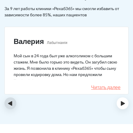
За 9 лет работы клиники «Рехаб365» мы смогли избавить от
зависимости более 85%, наших пациентов
Валерия
Лабытнанги
Мой сын в 24 года был уже алкоголиком с большим
стажем. Мне было горько это видеть. Он загубил свою
жизнь. Я позвонила в клинику «Рехаб365» чтобы сыну
провели кодировку дома. Но нам предложили
Тройной блок в клинике, чтобы уж наверняка помогло.
Мы согласились. Вот уже 4 месяца как сын не пьет. На
Читать далее
работу устроился, дома помогает, девушку завел.
Спасибо большое клинике!
‹
›