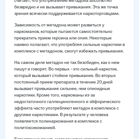
считает, что употребление метадона абсолютно
безвредно и не вызывает привыкания. Эта же точка
зрения всячески поддерживается наркоторговцами.
Зависимость от метадона может развиться у
наркоманов, которые пытаются самостоятельно
прекратить прием героина или опия. Некоторые
наивно полагают, что употребляя сильные наркотики в
комплексе с метадоном, смогут избежать привыкания.
На самом деле метадон не так безобиден, как о нем
пишут и говорят. Во первых –это сильный наркотик,
который вызывает стойкое привыкание. Во вторых
постоянный прием препарата в течение 20 дней
вызывает привыкание сильнее, чем опиоидные
наркотики. Кроме того, наркоманы из-за
недостаточного галлюциногенного и эйфорического
эффекта часто употребляют метадон в комплексе с
другими наркотиками. В результате у человека
появляется полинаркомания в комплексе с
политоксикоманией.
Естественно лечить метадоновую зависимость