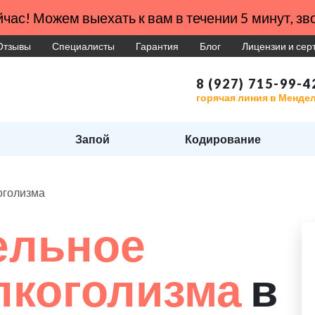
час! Можем выехать к вам в течении 5 минут, зво
Отзывы
Специалисты
Гарантия
Блог
Лицензии и се
8 (927) 715-99-4
горячая линия в Менде
Запой
Кодирование
оголизма
ельное
лкоголизма
в