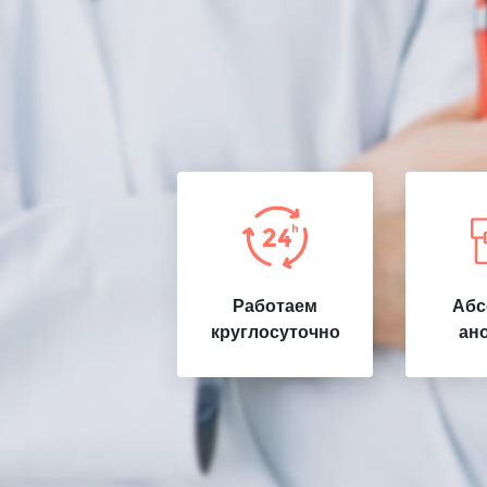
Работаем
Абс
круглосуточно
ан