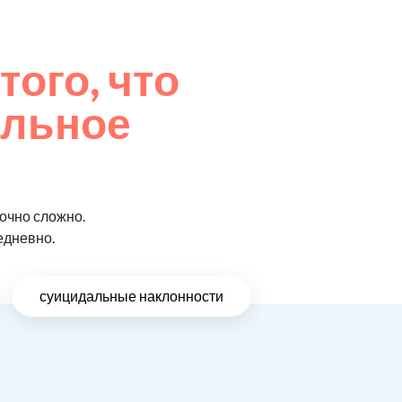
того, что
ельное
очно сложно.
едневно.
суицидальные наклонности