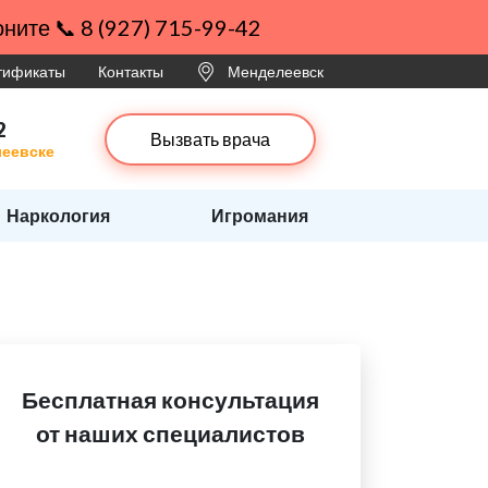
ните 📞 8 (927) 715-99-42
ртификаты
Контакты
Менделеевск
2
Вызвать врача
леевске
Наркология
Игромания
Бесплатная консультация
от наших специалистов