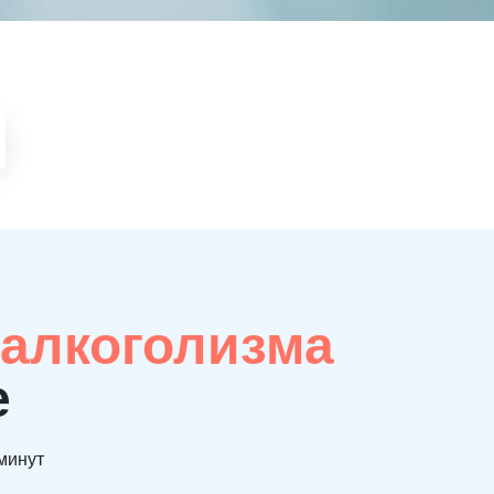
 алкоголизма
е
 минут