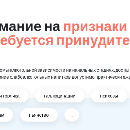
мание на
признаки 
ребуется принудит
мы алкогольной зависимости на начальных стадиях, достат
ение слабоалкогольных напитков допустимо практически еж
я горячка
галлюцинации
психозы
зм
пьянство
...