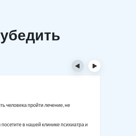
убедить
‹
›
Шаг 2
ть человека пройти лечение, не
Если с пе
человеку 
посетите в нашей клинике психиатра и
Приводите
как челов