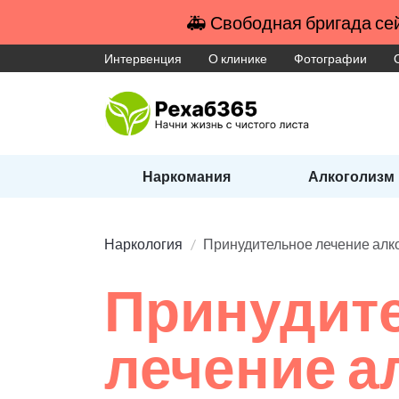
🚑 Свободная бригада сей
Интервенция
О клинике
Фотографии
Наркомания
Алкоголизм
Наркология
Принудительное лечение алк
Принудит
лечение а