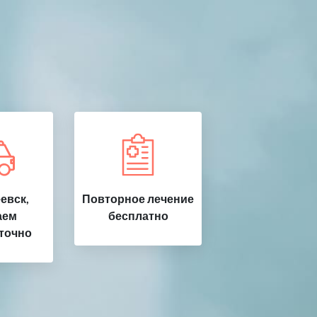
евск,
Повторное лечение
аем
бесплатно
точно