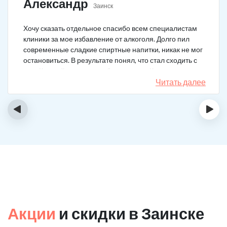
Александр
Заинск
Хочу сказать отдельное спасибо всем специалистам
клиники за мое избавление от алкоголя. Долго пил
современные сладкие спиртные напитки, никак не мог
остановиться. В результате понял, что стал сходить с
ума. Каждый день не мог без выпивки. Когда осознал,
понял, что надо что-то в своей жизни менять. Нашел
Читать далее
телефон клиники в интернете, сразу приехал и
запился на курс реабилитации. Сейчас не пью
‹
›
вообще, и начинать не хочу!
Акции
и скидки в Заинске