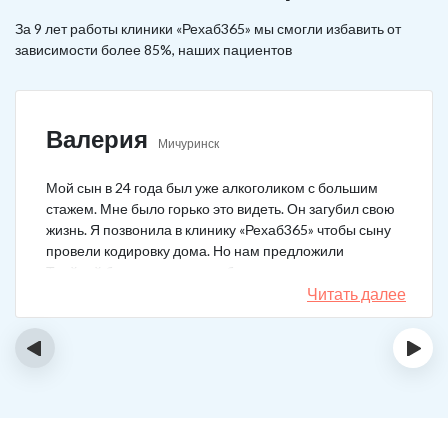
За 9 лет работы клиники «Рехаб365» мы смогли избавить от
зависимости более 85%, наших пациентов
Валерия
Мичуринск
Мой сын в 24 года был уже алкоголиком с большим
стажем. Мне было горько это видеть. Он загубил свою
жизнь. Я позвонила в клинику «Рехаб365» чтобы сыну
провели кодировку дома. Но нам предложили
Тройной блок в клинике, чтобы уж наверняка помогло.
Мы согласились. Вот уже 4 месяца как сын не пьет. На
Читать далее
работу устроился, дома помогает, девушку завел.
Спасибо большое клинике!
‹
›