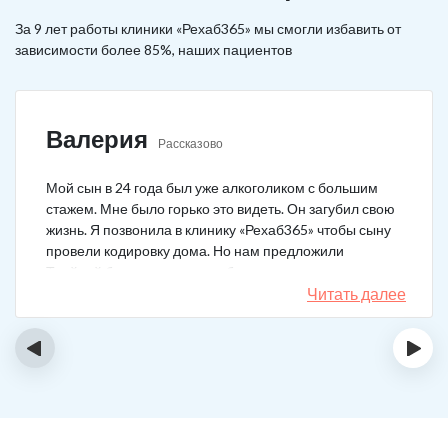
За 9 лет работы клиники «Рехаб365» мы смогли избавить от
зависимости более 85%, наших пациентов
Валерия
Рассказово
Мой сын в 24 года был уже алкоголиком с большим
стажем. Мне было горько это видеть. Он загубил свою
жизнь. Я позвонила в клинику «Рехаб365» чтобы сыну
провели кодировку дома. Но нам предложили
Тройной блок в клинике, чтобы уж наверняка помогло.
Мы согласились. Вот уже 4 месяца как сын не пьет. На
Читать далее
работу устроился, дома помогает, девушку завел.
Спасибо большое клинике!
‹
›