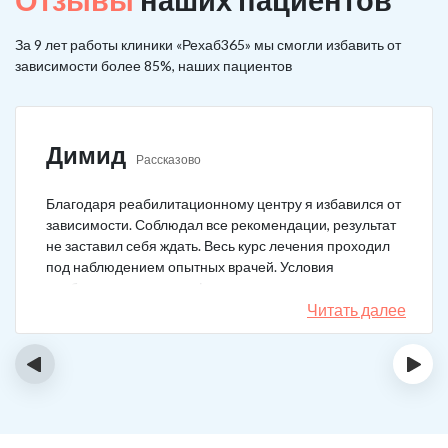
За 9 лет работы клиники «Рехаб365» мы смогли избавить от
зависимости более 85%, наших пациентов
Димид
Рассказово
Благодаря реабилитационному центру я избавился от
зависимости. Соблюдал все рекомендации, результат
не заставил себя ждать. Весь курс лечения проходил
под наблюдением опытных врачей. Условия
пребывания супер комфортные: вкусная еда, уютно,
есть все необходимое для жизни. У меня не возникало
Читать далее
никаких стрессовых ситуаций.
‹
›