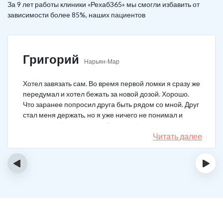
За 9 лет работы клиники «Рехаб365» мы смогли избавить от
зависимости более 85%, наших пациентов
Григорий
Нарьян-Мар
Хотел завязать сам. Во время первой ломки я сразу же
передумал и хотел бежать за новой дозой. Хорошо.
Что заранее попросил друга быть рядом со мной. Друг
стал меня держать, но я уже ничего не понимал и
начал силой вырываться. Тогда мой товарищ просто
связан меня и позвонил в клинику. На дом приехал
Читать далее
нарколог, мне сделали какую-то капельницу, после
чего я успокоился. Посоветовали приехать в клинику
‹
›
для прохождения курса реабилитации, так я и сделал.
С того дня прошло уже больше двух лет. Уже больше
двух лет как я чист!