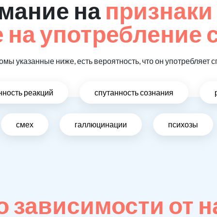
мание на
признаки
на употребление 
омы указанные ниже, есть вероятность, что он употребляет с
ность реакций
спутанность сознания
смех
галлюцинации
психозы
 зависимости от н