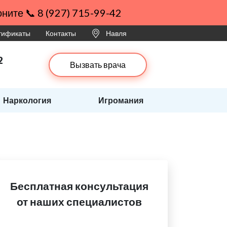
ните 📞 8 (927) 715-99-42
ртификаты
Контакты
Навля
2
Вызвать врача
Наркология
Игромания
Бесплатная консультация
от наших специалистов