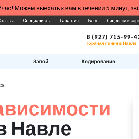
час! Можем выехать к вам в течении 5 минут, зво
Отзывы
Специалисты
Гарантия
Блог
Лицензии и се
8 (927) 715-99-4
горячая линия в Навле
Запой
Кодирование
са
ависимости
в Навле