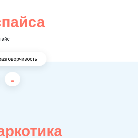
спайса
пайс
разговорчивость
...
аркотика