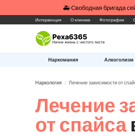
🚑 Свободная бригада сей
Интервенция
О клинике
Фотографии
Наркомания
Алкоголизм
Наркология
Лечение зависимости от спай
Лечение з
от спайса