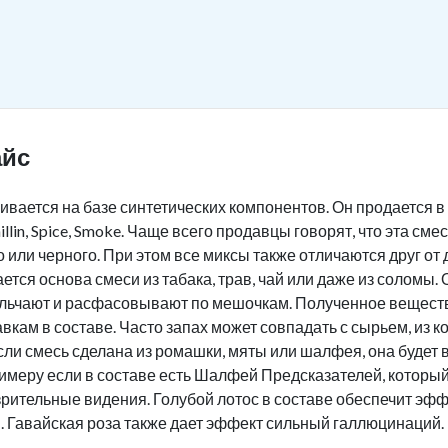
айс
ливается на базе синтетических компонентов. Он продается 
llin, Spice, Smoke. Чаще всего продавцы говорят, что эта см
о или черного. При этом все миксы также отличаются друг от
ется основа смеси из табака, трав, чай или даже из солом
ельчают и расфасовывают по мешочкам. Полученное веществ
кам в составе. Часто запах может совпадать с сырьем, из к
если смесь сделана из ромашки, мяты или шалфея, она будет
имеру если в составе есть Шалфей Предсказателей, который
рительные видения. Голубой лотос в составе обеспечит эф
 Гавайская роза также дает эффект сильный галлюцинаций.