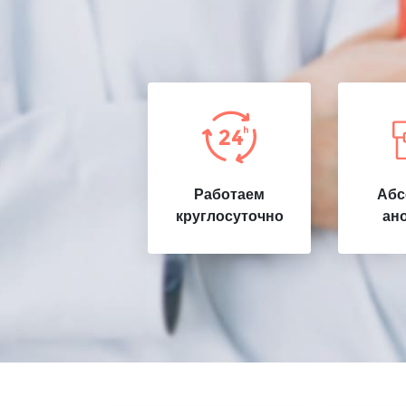
Работаем
Абс
круглосуточно
ан