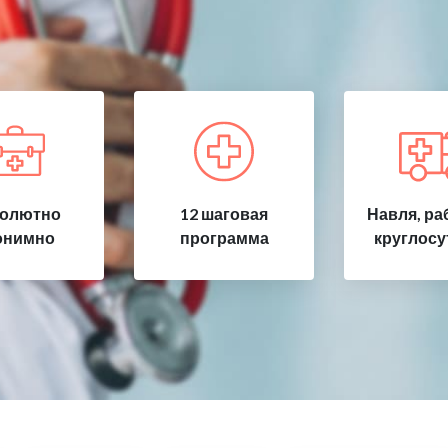
олютно
12 шаговая
Навля, ра
онимно
программа
круглосу