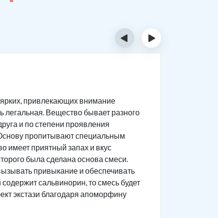
‹
›
Призн
в ярких, привлекающих внимание
Чтобы пон
есь легальная. Вещество бывает разного
воздейств
 друга и по степени проявления
употребле
ы. Основу пропитывают специальным
о имеет приятный запах и вкус
оторого была сделана основа смеси.
 вызывать привыкание и обеспечивать
 содержит сальвинорин, то смесь будет
фект экстази благодаря апоморфину