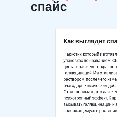
спайс
Как выглядит сп
Наркотик, который изготав
упаковках по названием: Chi
цвета: оранжевого, красног
галлюцинаций. Изготавлива
раствором, после чего изм
благодаря химическим добав
Стоит понимать, что даже 
психотропный эффект. К пр
вызывать галлюцинации и з
содержащемуся в растении.