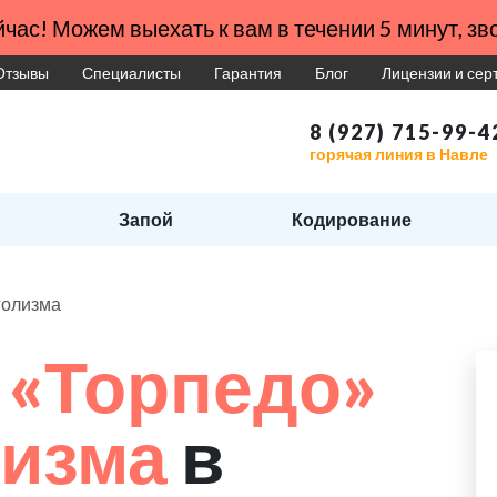
час! Можем выехать к вам в течении 5 минут, зво
Отзывы
Специалисты
Гарантия
Блог
Лицензии и се
8 (927) 715-99-4
горячая линия в Навле
Запой
Кодирование
голизма
 «Торпедо»
лизма
в