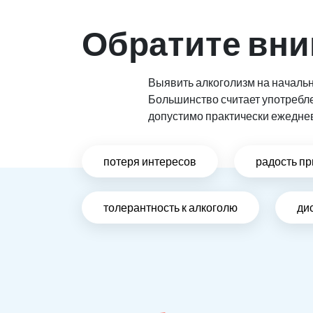
Обратите вни
Выявить алкоголизм на начальн
Большинство считает употребл
допустимо практически ежедне
потеря интересов
радость пр
толерантность к алкоголю
ди