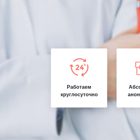
Работаем
Абс
круглосуточно
анон