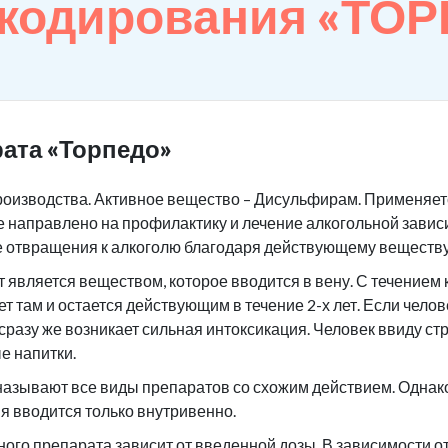
 кодирования «ТО
ата «Торпедо»
роизводства. Активное вещество – Дисульфирам. Применяетс
 направлено на профилактику и лечение алкогольной завис
е отвращения к алкоголю благодаря действующему веществу
является веществом, которое вводится в вену. С течением 
ет там и остается действующим в течение 2-х лет. Если чело
 сразу же возникает сильная интоксикация. Человек ввиду ст
е напитки.
азывают все виды препаратов со схожим действием. Однако 
я вводится только внутривенно.
ого препарата зависит от введенной дозы. В зависимости 