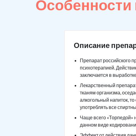
Особенности
Описание препар
Препарат российского п
психотерапией. Действие
заключается в выработк
Лекарственный препарат 
тканям организма, оседа
алкогольный напиток, то
употреблять все спиртны
Чаще всего «Торпедой» н
данном виде кодировани
Эффект от действия данн