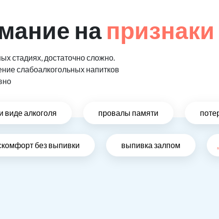
мание на
признаки
ых стадиях, достаточно сложно.
ение слабоалкогольных напитков
вно
и виде алкоголя
провалы памяти
поте
скомфорт без выпивки
выпивка залпом
.