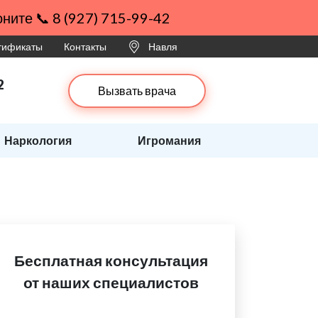
ните 📞 8 (927) 715-99-42
ртификаты
Контакты
Навля
2
Вызвать врача
Наркология
Игромания
Бесплатная консультация
от наших специалистов