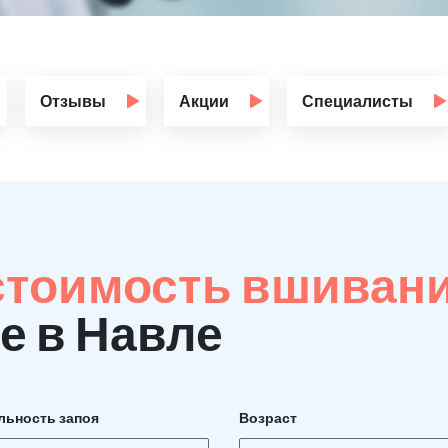
Отзывы
Акции
Специалисты
стоимость вшиван
е в Навле
льность запоя
Возраст