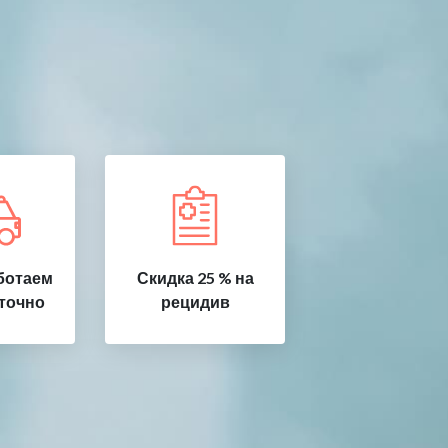
ботаем
Скидка 25 % на
точно
рецидив