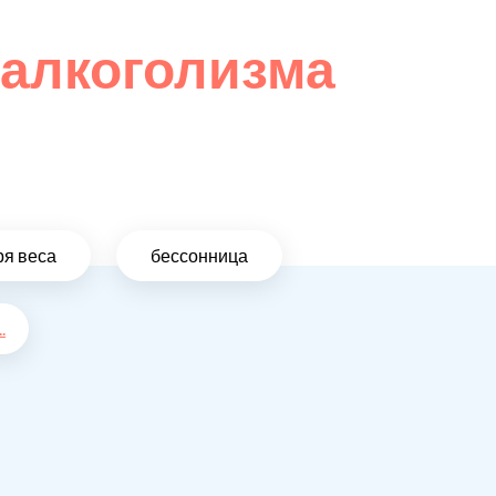
 алкоголизма
ря веса
бессонница
..