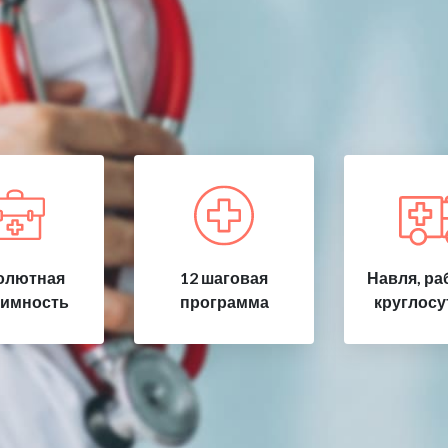
олютная
12 шаговая
Навля, ра
имность
программа
круглосу