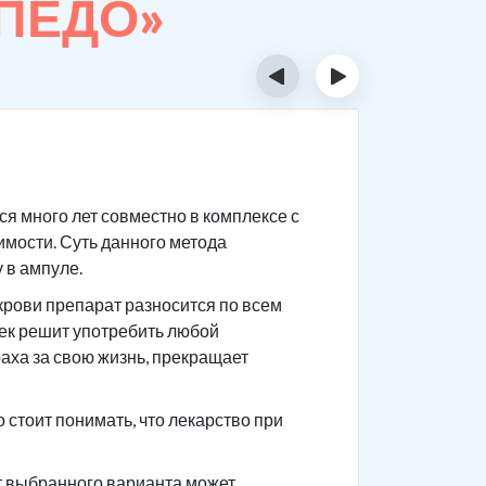
РПЕДО»
‹
›
Суть 
я много лет совместно в комплексе с
Сам препа
имости. Суть данного метода
После при
 в ампуле.
приема го
крови препарат разносится по всем
Чтобы не 
век решит употребить любой
употребле
раха за свою жизнь, прекращает
ваши това
анамнез.
стоит понимать, что лекарство при
от выбранного варианта может