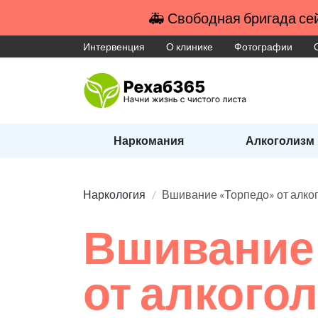
🚑 Свободная бригада сей
Интервенция
О клинике
Фотографии
Наркомания
Алкоголизм
Наркология
Вшивание «Торпедо» от алко
Вшивание
от алкого