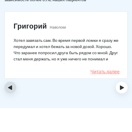
Григорий
Наволоки
Хотел завязать сам. Во время первой ломки я сразу же
передумал и хотел бежать за новой дозой. Хорошо.
Что заранее попросил друга быть рядом со мной. Друг
стал меня держать, но я уже ничего не понимал и
начал силой вырываться. Тогда мой товарищ просто
связан меня и позвонил в клинику. На дом приехал
Читать далее
нарколог, мне сделали какую-то капельницу, после
чего я успокоился. Посоветовали приехать в клинику
‹
›
для прохождения курса реабилитации, так я и сделал.
С того дня прошло уже больше двух лет. Уже больше
двух лет как я чист!