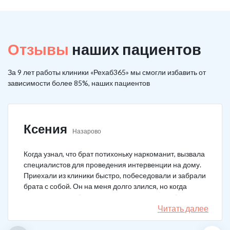
Отзывы
наших пациентов
За 9 лет работы клиники «Рехаб365» мы смогли избавить от
зависимости более 85%, наших пациентов
Ксения
Назарово
Когда узнал, что брат потихоньку наркоманит, вызвала
специалистов для проведения интервенции на дому.
Приехали из клиники быстро, побеседовали и забрали
брата с собой. Он на меня долго злился, но когда
понял, что если бы я не пошла на тот шаг, он бы не
выкарабкался. После курса вышел здоровым. Больше
Читать далее
не принимает.