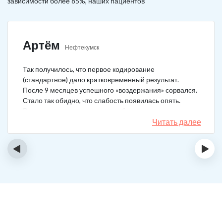
зависимости более 85%, наших пациентов
Артём
Нефтекумск
Так получилось, что первое кодирование
(стандартное) дало кратковременный результат.
После 9 месяцев успешного «воздержания» сорвался.
Стало так обидно, что слабость появилась опять.
Решил не затягивать, и опять обратился в клинику.
Мне порекомендовали двойной блок. Согласился, и
Читать далее
сейчас не жалею. Уже два года в полной завязке.
Иногда тянет выпить, но обуздать желание вполне
‹
›
возможно.