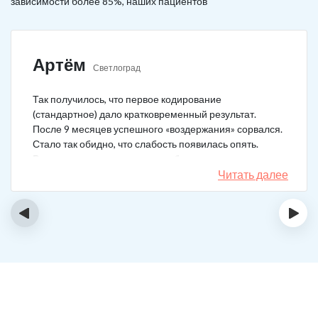
зависимости более 85%, наших пациентов
Артём
Светлоград
Так получилось, что первое кодирование
(стандартное) дало кратковременный результат.
После 9 месяцев успешного «воздержания» сорвался.
Стало так обидно, что слабость появилась опять.
Решил не затягивать, и опять обратился в клинику.
Мне порекомендовали двойной блок. Согласился, и
Читать далее
сейчас не жалею. Уже два года в полной завязке.
Иногда тянет выпить, но обуздать желание вполне
‹
›
возможно.