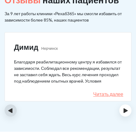
За 9 лет работы клиники «Рехаб365» мы смогли избавить от
зависимости более 85%, наших пациентов
Димид
Нерчинск
Благодаря реабилитационному центру я избавился от
зависимости. Соблюдал все рекомендации, результат
не заставил себя ждать. Весь курс лечения проходил
под наблюдением опытных врачей. Условия
пребывания супер комфортные: вкусная еда, уютно,
есть все необходимое для жизни. У меня не возникало
Читать далее
никаких стрессовых ситуаций.
‹
›