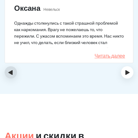
Оксана
Невельск
Однажды столкнулись с такой страшной проблемой
как наркомания. Врагу не пожелаешь то, что
пережили. С ужасом вспоминаем это время. Нас никто
не учил, что делать, если близкий человек стал
наркозависимым. Честно говоря, надежды не было,
думали, что все лечение бесполезно, но решили
Читать далее
попробовать и отправить родственника в клинику на
реабилитацию. Пройдя полный курс лечения он
‹
›
вышел другим человеком. Но всё равно продолжает
работать над собой, ведь побороть тягу к наркотикам
не так-то просто.
Акции
и скидки в