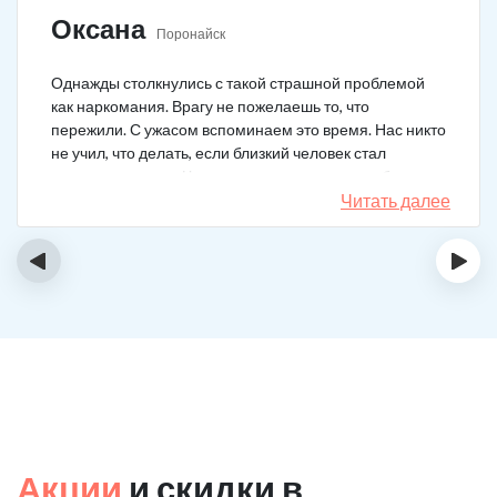
Оксана
Поронайск
Однажды столкнулись с такой страшной проблемой
как наркомания. Врагу не пожелаешь то, что
пережили. С ужасом вспоминаем это время. Нас никто
не учил, что делать, если близкий человек стал
наркозависимым. Честно говоря, надежды не было,
думали, что все лечение бесполезно, но решили
Читать далее
попробовать и отправить родственника в клинику на
реабилитацию. Пройдя полный курс лечения он
‹
›
вышел другим человеком. Но всё равно продолжает
работать над собой, ведь побороть тягу к наркотикам
не так-то просто.
Акции
и скидки в