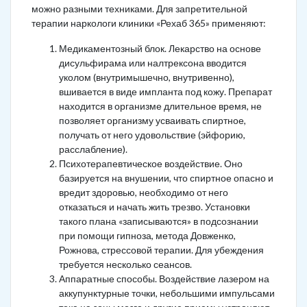
можно разными техниками. Для запретительной
терапии наркологи клиники «Рехаб 365» применяют:
Медикаментозный блок. Лекарство на основе
дисульфирама или налтрексона вводится
уколом (внутримышечно, внутривенно),
вшивается в виде импланта под кожу. Препарат
находится в организме длительное время, не
позволяет организму усваивать спиртное,
получать от него удовольствие (эйфорию,
расслабление).
Психотерапевтическое воздействие. Оно
базируется на внушении, что спиртное опасно и
вредит здоровью, необходимо от него
отказаться и начать жить трезво. Установки
такого плана «записываются» в подсознании
при помощи гипноза, метода Довженко,
Рожнова, стрессовой терапии. Для убеждения
требуется несколько сеансов.
Аппаратные способы. Воздействие лазером на
аккупунктурные точки, небольшими импульсами