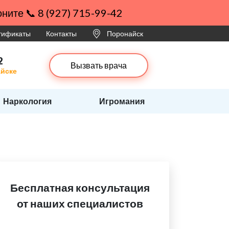
ните 📞 8 (927) 715-99-42
ртификаты
Контакты
Поронайск
2
Вызвать врача
айске
Наркология
Игромания
Бесплатная консультация
от наших специалистов