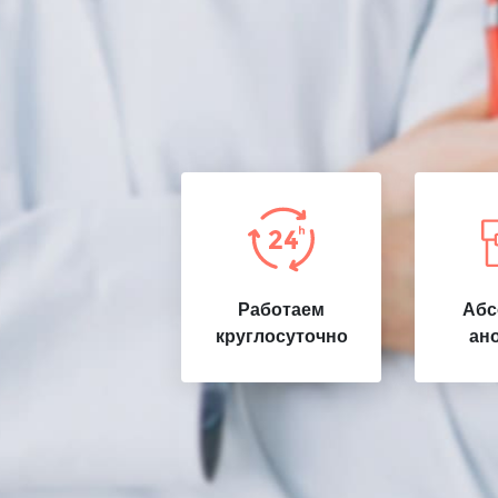
Работаем
Абс
круглосуточно
ан