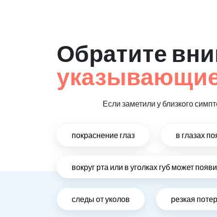
Обратите вни
указывающие
Если заметили у близкого симпт
покраснение глаз
в глазах п
вокруг рта или в уголках губ может поя
следы от уколов
резкая поте