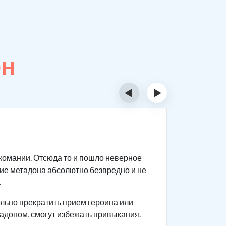
он
‹
›
Сколь
ркомании. Отсюда то и пошло неверное
Данное ве
ие метадона абсолютно безвредно и не
Продолжи
.
Скорос
льно прекратить прием героина или
Количе
тадоном, смогут избежать привыкания.
Длител