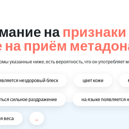
мание на
признаки
 на приём метадон
омы указанные ниже, есть вероятность, что он употребляет 
оявляется нездоровый блеск
цвет кожи
виться сильное раздражение
на языке появляется 
ря веса
...