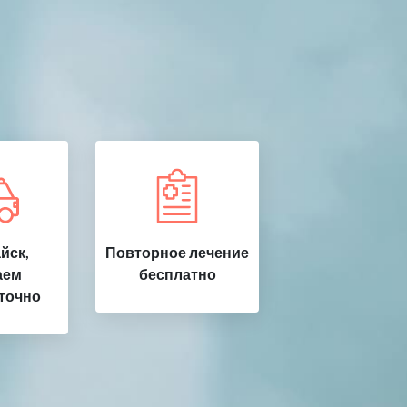
йск,
Повторное лечение
аем
бесплатно
точно