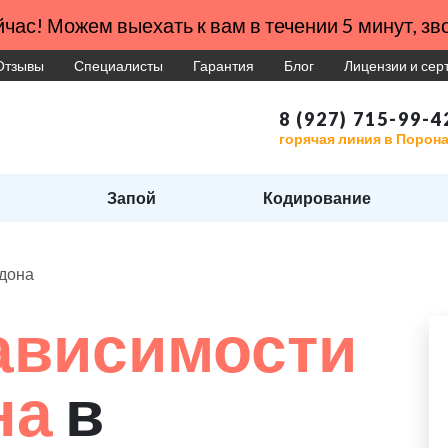
час! Можем выехать к вам в течении 5 минут, зво
Отзывы
Специалисты
Гарантия
Блог
Лицензии и се
8 (927) 715-99-4
горячая линия в Порон
Запой
Кодирование
адона
ависимости
на
в