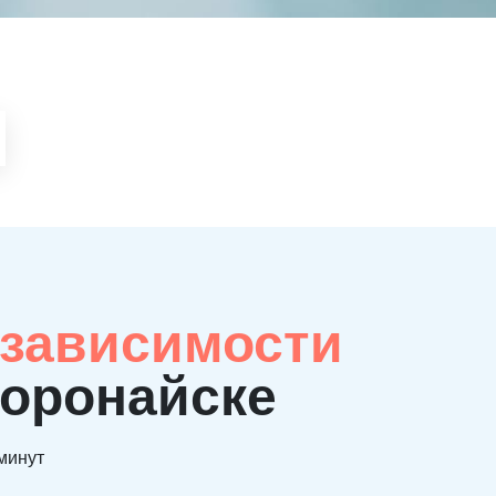
 зависимости
Поронайске
 минут