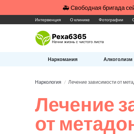
🚑 Свободная бригада сей
Интервенция
О клинике
Фотографии
Наркомания
Алкоголизм
Наркология
Лечение зависимости от мет
Лечение з
от метадо