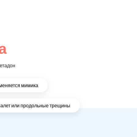
а
метадон
меняется мимика
налет или продольные трещины