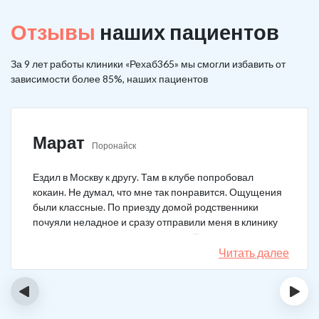
Отзывы
наших пациентов
За 9 лет работы клиники «Рехаб365» мы смогли избавить от
зависимости более 85%, наших пациентов
Марат
Поронайск
Ездил в Москву к другу. Там в клубе попробовал
кокаин. Не думал, что мне так понравится. Ощущения
были классные. По приезду домой родственники
почуяли неладное и сразу отправили меня в клинику
после того как я им все рассказал. Прошел курс
лечения, но мысли о коксе не прошли. Сейчас хожу на
Читать далее
курсы анонимных наркоманов, делаю все, чтобы
снова не начать.
‹
›