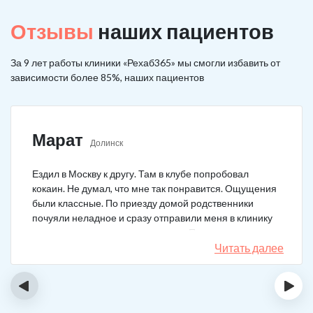
Отзывы
наших пациентов
За 9 лет работы клиники «Рехаб365» мы смогли избавить от
зависимости более 85%, наших пациентов
Марат
Долинск
Ездил в Москву к другу. Там в клубе попробовал
кокаин. Не думал, что мне так понравится. Ощущения
были классные. По приезду домой родственники
почуяли неладное и сразу отправили меня в клинику
после того как я им все рассказал. Прошел курс
лечения, но мысли о коксе не прошли. Сейчас хожу на
Читать далее
курсы анонимных наркоманов, делаю все, чтобы
снова не начать.
‹
›