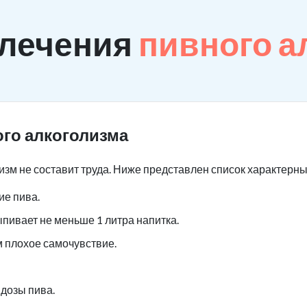
 лечения
пивного а
го алкоголизма
изм не составит труда. Ниже представлен список характерн
е пива.
ыпивает не меньше 1 литра напитка.
м плохое самочувствие.
дозы пива.