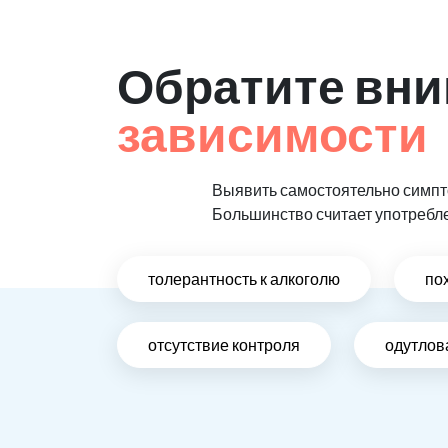
Обратите вни
зависимости
Выявить самостоятельно симпто
Большинство считает употребл
толерантность к алкоголю
по
отсутствие контроля
одутлов