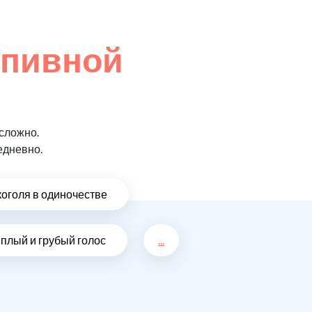
 пивной
сложно.
едневно.
коголя в одиночестве
плый и грубый голос
...