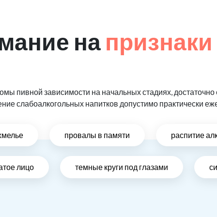
мание на
признаки
мы пивной зависимости на начальных стадиях, достаточно 
ение слабоалкогольных напитков допустимо практически еж
хмелье
провалы в памяти
распитие ал
атое лицо
темные круги под глазами
си