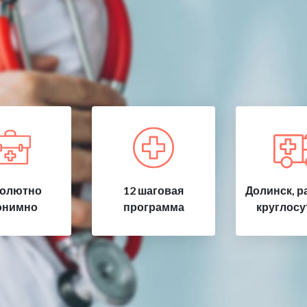
олютно
12 шаговая
Долинск, р
онимно
программа
круглосу