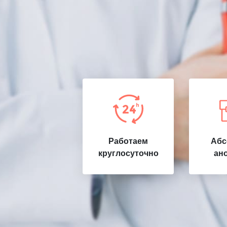
Работаем
Абс
круглосуточно
ан