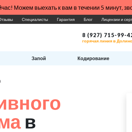
час! Можем выехать к вам в течении 5 минут, зво
Отзывы
Специалисты
Гарантия
Блог
Лицензии и се
8 (927) 715-99-4
горячая линия в Долин
Запой
Кодирование
а
ивного
зма
в