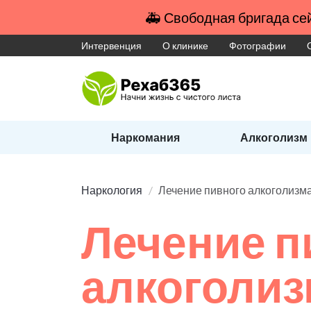
🚑 Свободная бригада сей
Интервенция
О клинике
Фотографии
Наркомания
Алкоголизм
Наркология
Лечение пивного алкоголизм
Лечение п
алкоголи