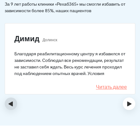
За 9 лет работы клиники «Рехаб365» мы смогли избавить от
зависимости более 85%, наших пациентов
Димид
Долинск
Благодаря реабилитационному центру я избавился от
зависимости. Соблюдал все рекомендации, результат
не заставил себя ждать. Весь курс лечения проходил
под наблюдением опытных врачей. Условия
пребывания супер комфортные: вкусная еда, уютно,
есть все необходимое для жизни. У меня не возникало
Читать далее
никаких стрессовых ситуаций.
‹
›