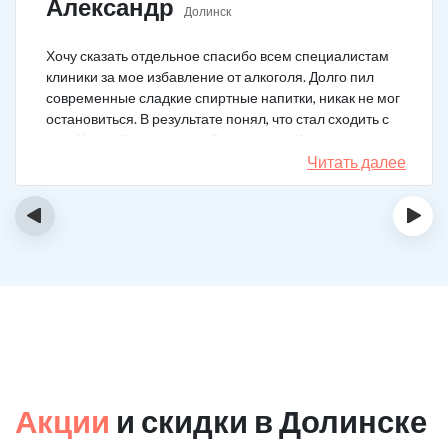
Александр
Долинск
Хочу сказать отдельное спасибо всем специалистам
клиники за мое избавление от алкоголя. Долго пил
современные сладкие спиртные напитки, никак не мог
остановиться. В результате понял, что стал сходить с
ума. Каждый день не мог без выпивки. Когда осознал,
понял, что надо что-то в своей жизни менять. Нашел
Читать далее
телефон клиники в интернете, сразу приехал и
запился на курс реабилитации. Сейчас не пью
‹
›
вообще, и начинать не хочу!
Акции
и скидки в Долинске