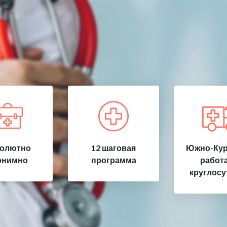
олютно
12 шаговая
Южно-Кур
онимно
программа
работ
круглосу