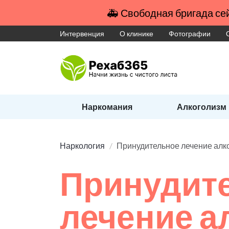
🚑 Свободная бригада сей
Интервенция
О клинике
Фотографии
Наркомания
Алкоголизм
Наркология
Принудительное лечение алк
Принудит
лечение а