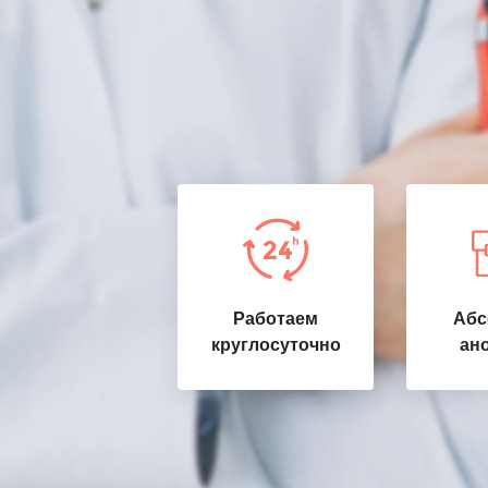
Работаем
Абс
круглосуточно
ан