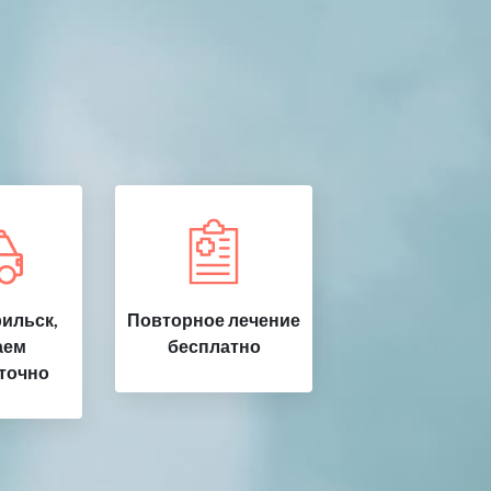
ильск,
Повторное лечение
аем
бесплатно
точно