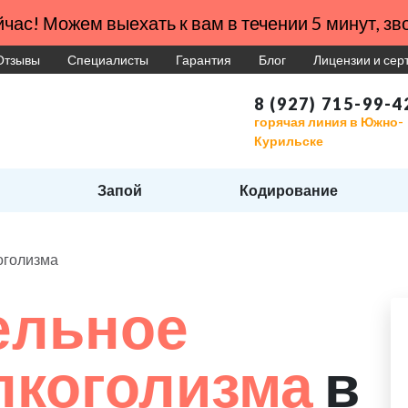
час! Можем выехать к вам в течении 5 минут, зво
Отзывы
Специалисты
Гарантия
Блог
Лицензии и се
8 (927) 715-99-4
горячая линия в Южно-
Курильске
Запой
Кодирование
оголизма
ельное
лкоголизма
в