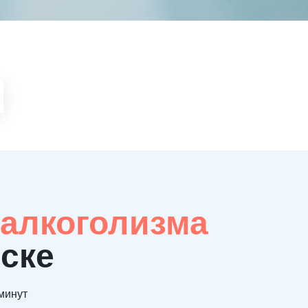
 алкоголизма
ске
 минут