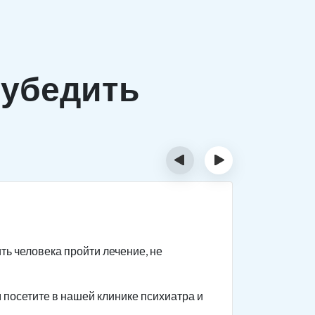
убедить
‹
›
Шаг 2
ть человека пройти лечение, не
Если с пе
человеку 
посетите в нашей клинике психиатра и
Приводите
как челов