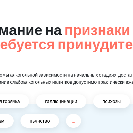
мание на
признаки 
ребуется принудит
мы алкогольной зависимости на начальных стадиях, достат
ение слабоалкогольных напитков допустимо практически еж
я горячка
галлюцинации
психозы
зм
пьянство
...