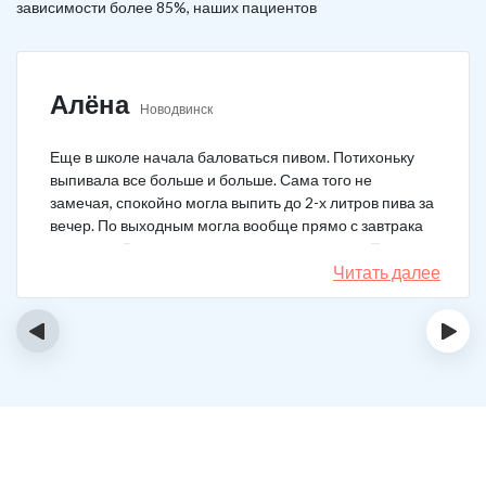
зависимости более 85%, наших пациентов
Алёна
Новодвинск
Еще в школе начала баловаться пивом. Потихоньку
выпивала все больше и больше. Сама того не
замечая, спокойно могла выпить до 2-х литров пива за
вечер. По выходным могла вообще прямо с завтрака
выпивать. В клинику решила позвонить сама. Прошла
курс и уже год не принимаю алкоголь вообще никакой.
Читать далее
‹
›