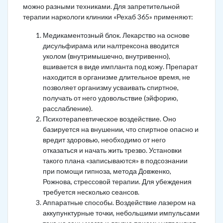
можно разными техниками. Для запретительной
терапии наркологи клиники «Рехаб 365» применяют:
Медикаментозный блок. Лекарство на основе
дисульфирама или налтрексона вводится
уколом (внутримышечно, внутривенно),
вшивается в виде импланта под кожу. Препарат
находится в организме длительное время, не
позволяет организму усваивать спиртное,
получать от него удовольствие (эйфорию,
расслабление).
Психотерапевтическое воздействие. Оно
базируется на внушении, что спиртное опасно и
вредит здоровью, необходимо от него
отказаться и начать жить трезво. Установки
такого плана «записываются» в подсознании
при помощи гипноза, метода Довженко,
Рожнова, стрессовой терапии. Для убеждения
требуется несколько сеансов.
Аппаратные способы. Воздействие лазером на
аккупунктурные точки, небольшими импульсами