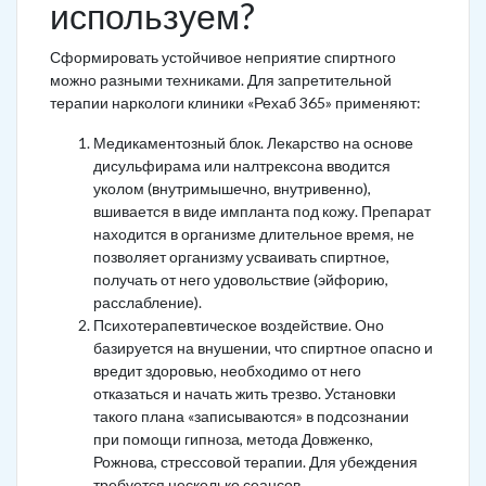
используем?
Сформировать устойчивое неприятие спиртного
можно разными техниками. Для запретительной
терапии наркологи клиники «Рехаб 365» применяют:
Медикаментозный блок. Лекарство на основе
дисульфирама или налтрексона вводится
уколом (внутримышечно, внутривенно),
вшивается в виде импланта под кожу. Препарат
находится в организме длительное время, не
позволяет организму усваивать спиртное,
получать от него удовольствие (эйфорию,
расслабление).
Психотерапевтическое воздействие. Оно
базируется на внушении, что спиртное опасно и
вредит здоровью, необходимо от него
отказаться и начать жить трезво. Установки
такого плана «записываются» в подсознании
при помощи гипноза, метода Довженко,
Рожнова, стрессовой терапии. Для убеждения
требуется несколько сеансов.