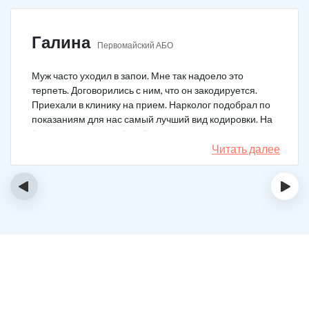
Галина
Первомайский АБО
Муж часто уходил в запои. Мне так надоело это
терпеть. Договорились с ним, что он закодируется.
Приехали в клинику на прием. Нарколог подобрал по
показаниям для нас самый лучший вид кодировки. На
3 года поставили рубеж. Вот уже как два года мужа к
спиртному вообще не тянет.
Читать далее
‹
›