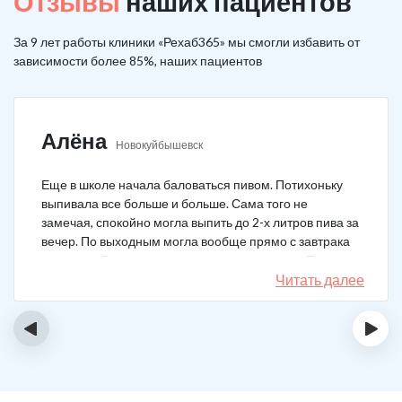
Отзывы
наших пациентов
За 9 лет работы клиники «Рехаб365» мы смогли избавить от
зависимости более 85%, наших пациентов
Алёна
Новокуйбышевск
Еще в школе начала баловаться пивом. Потихоньку
выпивала все больше и больше. Сама того не
замечая, спокойно могла выпить до 2-х литров пива за
вечер. По выходным могла вообще прямо с завтрака
выпивать. В клинику решила позвонить сама. Прошла
курс и уже год не принимаю алкоголь вообще никакой.
Читать далее
‹
›