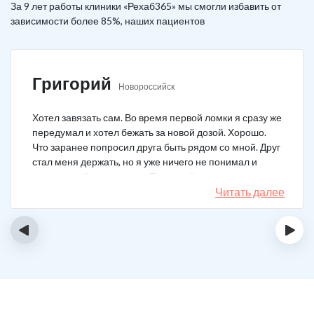
За 9 лет работы клиники «Рехаб365» мы смогли избавить от
зависимости более 85%, наших пациентов
Григорий
Новороссийск
Хотел завязать сам. Во время первой ломки я сразу же
передумал и хотел бежать за новой дозой. Хорошо.
Что заранее попросил друга быть рядом со мной. Друг
стал меня держать, но я уже ничего не понимал и
начал силой вырываться. Тогда мой товарищ просто
связан меня и позвонил в клинику. На дом приехал
Читать далее
нарколог, мне сделали какую-то капельницу, после
чего я успокоился. Посоветовали приехать в клинику
‹
›
для прохождения курса реабилитации, так я и сделал.
С того дня прошло уже больше двух лет. Уже больше
двух лет как я чист!