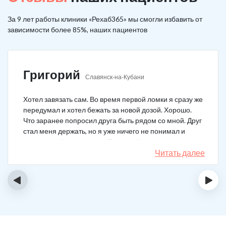
За 9 лет работы клиники «Рехаб365» мы смогли избавить от
зависимости более 85%, наших пациентов
Григорий
Славянск-на-Кубани
Хотел завязать сам. Во время первой ломки я сразу же
передумал и хотел бежать за новой дозой. Хорошо.
Что заранее попросил друга быть рядом со мной. Друг
стал меня держать, но я уже ничего не понимал и
начал силой вырываться. Тогда мой товарищ просто
связан меня и позвонил в клинику. На дом приехал
Читать далее
нарколог, мне сделали какую-то капельницу, после
чего я успокоился. Посоветовали приехать в клинику
‹
›
для прохождения курса реабилитации, так я и сделал.
С того дня прошло уже больше двух лет. Уже больше
двух лет как я чист!