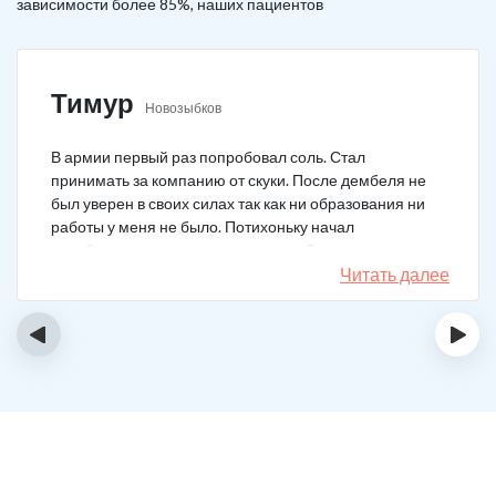
зависимости более 85%, наших пациентов
Тимур
Новозыбков
В армии первый раз попробовал соль. Стал
принимать за компанию от скуки. После дембеля не
был уверен в своих силах так как ни образования ни
работы у меня не было. Потихоньку начал
зарабатывать и тратить их на соль. Спустя год завел
девушку и ей не нравилось мое пристрастие к
Читать далее
наркотикам. Пошел на лечение, чтобы ее не потерять.
Сейчас мы вместе, с солью я завязал. Все хорошо.
‹
›
Спасибо врачам!