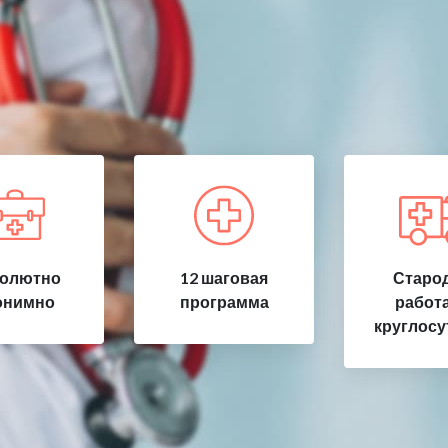
олютно
12 шаговая
Старод
онимно
программа
работ
круглосу