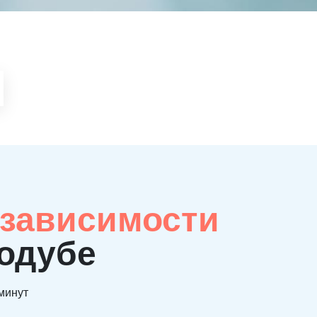
 зависимости
родубе
 минут