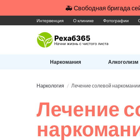
🚑 Свободная бригада сей
Интервенция
О клинике
Фотографии
Наркомания
Алкоголизм
Наркология
Лечение солевой наркомани
Лечение с
наркоман