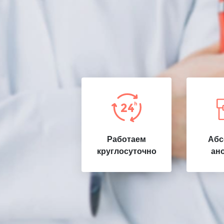
Работаем
Абс
круглосуточно
ан