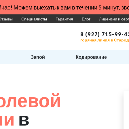
час! Можем выехать к вам в течении 5 минут, зво
Отзывы
Специалисты
Гарантия
Блог
Лицензии и се
8 (927) 715-99-4
горячая линия в Старо
Запой
Кодирование
и
олевой
ии
в