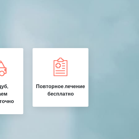
уб,
Повторное лечение
аем
бесплатно
точно