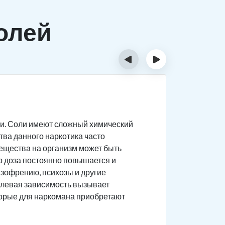
олей
‹
›
Тяжёл
и. Соли имеют сложный химический
Соль силь
ва данного наркотика часто
поврежден
 вещества на организм может быть
Состоя
то доза постоянно повышается и
Появляе
изофрению, психозы и другие
солевая зависимость вызывает
Агресс
торые для наркомана приобретают
пугающ
Нарком