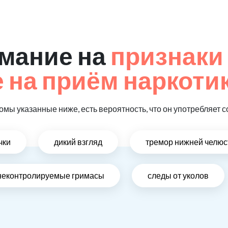
мание на
признаки
на приём наркотик
омы указанные ниже, есть вероятность, что он употребляет с
чки
дикий взгляд
тремор нижней челюс
неконтролируемые гримасы
следы от уколов