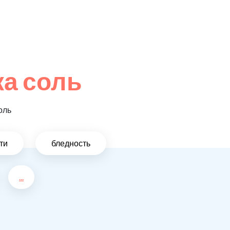
а соль
оль
ти
бледность
...