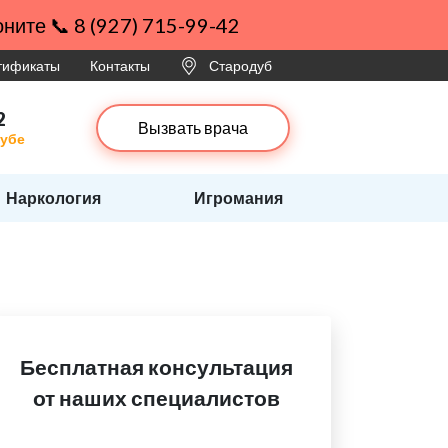
ните 📞 8 (927) 715-99-42
ртификаты
Контакты
Стародуб
2
Вызвать врача
дубе
Наркология
Игромания
Бесплатная консультация
от наших специалистов