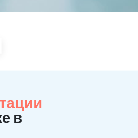
итации
е в