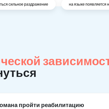
виться сильное раздражение
на языке появляется 
ческой зависимос
нуться
комана пройти реабилитацию