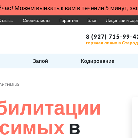
час! Можем выехать к вам в течении 5 минут, зво
Отзывы
Специалисты
Гарантия
Блог
Лицензии и се
8 (927) 715-99-4
горячая линия в Старо
Запой
Кодирование
ависимых
билитации
исимых
в