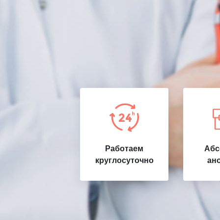
Работаем
Абс
круглосуточно
ан