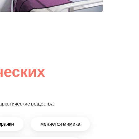
ческих
 наркотические вещества
зрачки
меняется мимика