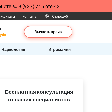
ните 📞 8 (927) 715-99-42
ртификаты
Контакты
Стародуб
2
Вызвать врача
дубе
Наркология
Игромания
Бесплатная консультация
от наших специалистов