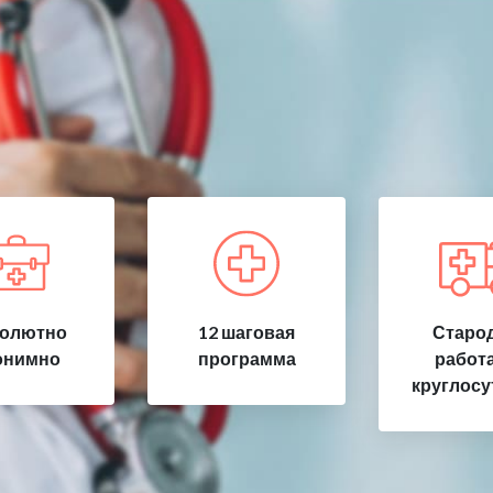
олютно
12 шаговая
Старод
онимно
программа
работ
круглосу