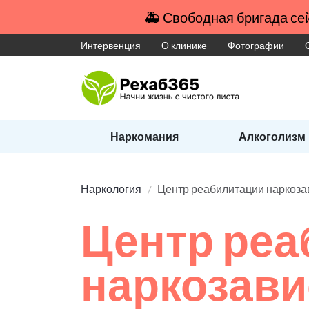
🚑 Свободная бригада сей
Интервенция
О клинике
Фотографии
Наркомания
Алкоголизм
Наркология
Центр реабилитации наркоз
Центр реа
наркозав