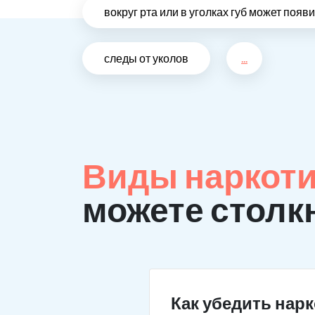
вокруг рта или в уголках губ может поя
следы от уколов
...
Виды наркоти
можете столк
Как убедить нар