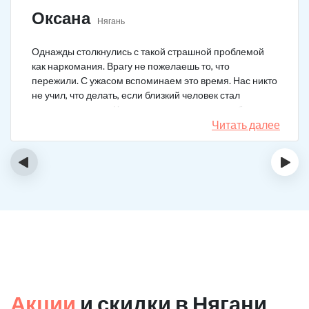
Оксана
Нягань
Однажды столкнулись с такой страшной проблемой
как наркомания. Врагу не пожелаешь то, что
пережили. С ужасом вспоминаем это время. Нас никто
не учил, что делать, если близкий человек стал
наркозависимым. Честно говоря, надежды не было,
думали, что все лечение бесполезно, но решили
Читать далее
попробовать и отправить родственника в клинику на
реабилитацию. Пройдя полный курс лечения он
‹
›
вышел другим человеком. Но всё равно продолжает
работать над собой, ведь побороть тягу к наркотикам
не так-то просто.
Акции
и скидки в Нягани