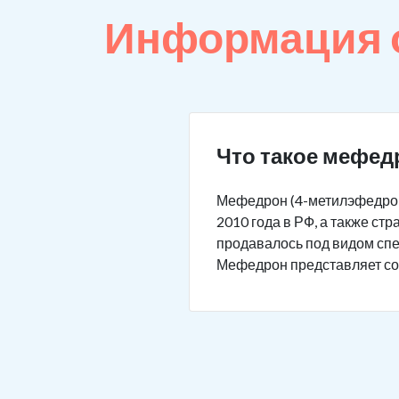
Информация 
Что такое мефед
Мефедрон (4-метилэфедрон,
2010 года в РФ, а также с
продавалось под видом спец
Мефедрон представляет соб