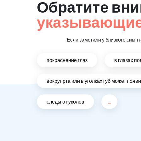
Обратите вни
указывающие
Если заметили у близкого симп
покраснение глаз
в глазах п
вокруг рта или в уголках губ может поя
следы от уколов
...