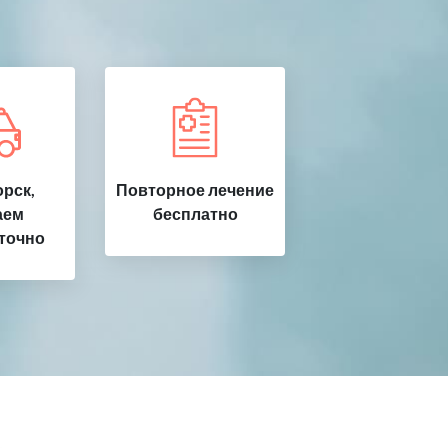
рск,
Повторное лечение
аем
бесплатно
точно