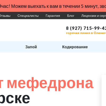
час! Можем выехать к вам в течении 5 минут, зво
Отзывы
Специалисты
Гарантия
Блог
Лицензии и се
8 (927) 715-99-4
горячая линия в Олене
Запой
Кодирование
т мефедрона
рске