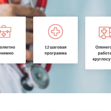
олютно
12 шаговая
Оленего
онимно
программа
работ
круглосу