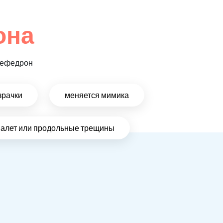
она
 мефедрон
зрачки
меняется мимика
налет или продольные трещины