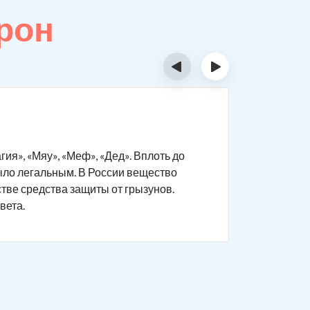
рон
‹
›
Тест 
я», «Мяу», «Меф», «Дед». Вплоть до
Мефедрон 
было легальным. В России вещество
вещества.
стве средства защиты от грызунов.
в домашни
вета.
В лаборат
проверки-
или ногтя