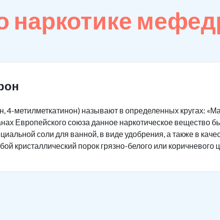
о наркотике мефед
рон
 4-метилметкатинон) называют в определенных кругах: «Маги
транах Европейского союза данное наркотическое вещество 
иальной соли для ванной, в виде удобрения, а также в каче
ой кристаллический порок грязно-белого или коричневого ц