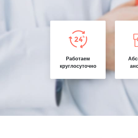
Работаем
Абс
круглосуточно
ан