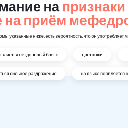
мание на
признаки
 на приём мефедр
томы указанные ниже, есть вероятность, что он употребляет
оявляется нездоровый блеск
цвет кожи
виться сильное раздражение
на языке появляется 