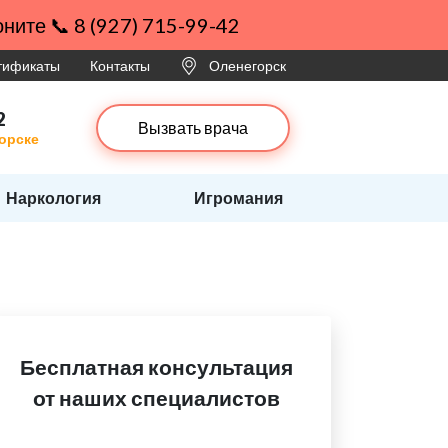
ните 📞 8 (927) 715-99-42
ртификаты
Контакты
Оленегорск
2
Вызвать врача
горске
Наркология
Игромания
Бесплатная консультация
от наших специалистов