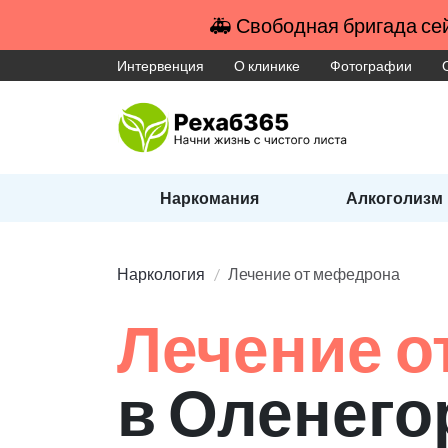
🚑 Свободная бригада сей
Интервенция
О клинике
Фотографии
Наркомания
Алкоголизм
Наркология
Лечение от мефедрона
Лечение о
в Оленего