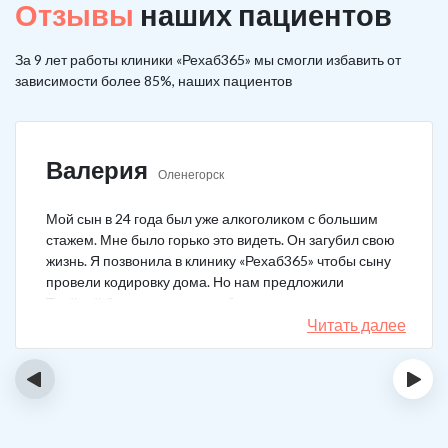
Отзывы
наших пациентов
За 9 лет работы клиники «Рехаб365» мы смогли избавить от
зависимости более 85%, наших пациентов
Валерия
Оленегорск
Мой сын в 24 года был уже алкоголиком с большим
стажем. Мне было горько это видеть. Он загубил свою
жизнь. Я позвонила в клинику «Рехаб365» чтобы сыну
провели кодировку дома. Но нам предложили
Тройной блок в клинике, чтобы уж наверняка помогло.
Мы согласились. Вот уже 4 месяца как сын не пьет. На
Читать далее
работу устроился, дома помогает, девушку завел.
Спасибо большое клинике!
‹
›