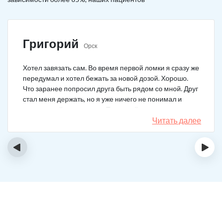
Григорий
Орск
Хотел завязать сам. Во время первой ломки я сразу же
передумал и хотел бежать за новой дозой. Хорошо.
Что заранее попросил друга быть рядом со мной. Друг
стал меня держать, но я уже ничего не понимал и
начал силой вырываться. Тогда мой товарищ просто
связан меня и позвонил в клинику. На дом приехал
Читать далее
нарколог, мне сделали какую-то капельницу, после
чего я успокоился. Посоветовали приехать в клинику
‹
›
для прохождения курса реабилитации, так я и сделал.
С того дня прошло уже больше двух лет. Уже больше
двух лет как я чист!